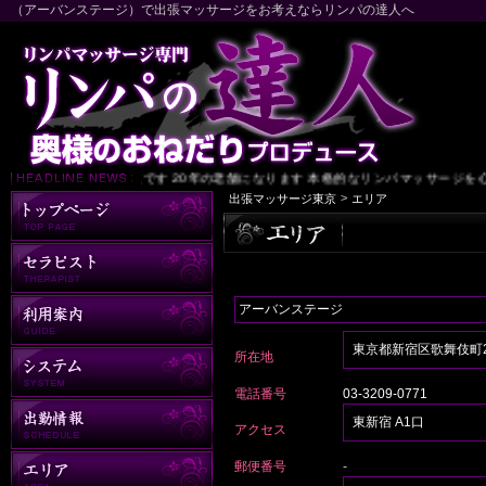
（アーバンステージ）で出張マッサージをお考えならリンパの達人へ
東京 リンパの達人です 20年の老舗になります 本格的なリンパマッサージを心
>
出張マッサージ東京
エリア
アーバンステージ
東京都新宿区歌舞伎町2
所在地
電話番号
03-3209-0771
東新宿 A1口
アクセス
郵便番号
-