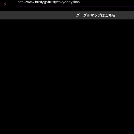
http://www.trusty.jp/trusty/tokyobayside/
ージ
グーグルマップはこちら