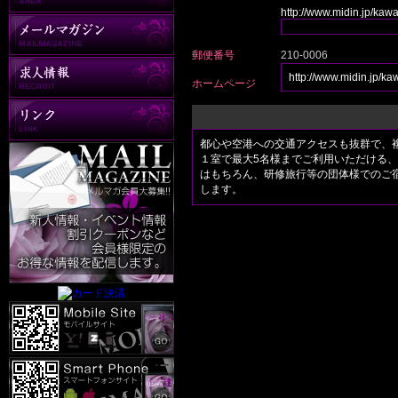
http://www.midin.jp/kaw
郵便番号
210-0006
http://www.midin.jp/ka
ホームページ
都心や空港への交通アクセスも抜群で、
１室で最大5名様までご利用いただける
はもちろん、研修旅行等の団体様でのご
します。