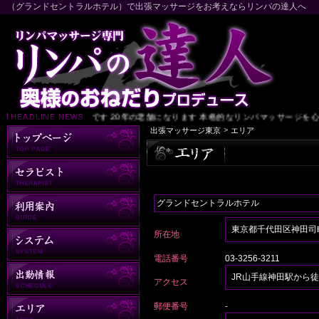
（グランドセントラルホテル）で出張マッサージをお考えならリンパの達人へ
東京 リンパの達人です 20年の老舗になります 本格的なリンパマッサージを心
>
出張マッサージ東京
エリア
グランドセントラルホテル
東京都千代田区神田司町
所在地
電話番号
03-3256-3211
JR山手線神田駅から徒
アクセス
郵便番号
-